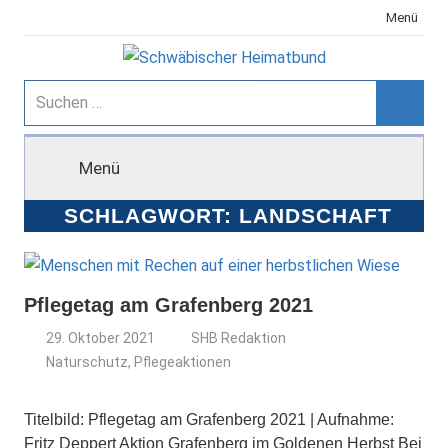
Zum
Menü
Inhalt
springen
Schwäbischer
Suchen
nach:
Suche
Heimatbund
Menü
SCHLAGWORT:
LANDSCHAFT
Pflegetag am Grafenberg 2021
29. Oktober 2021
SHB Redaktion
Naturschutz
,
Pflegeaktionen
Titelbild: Pflegetag am Grafenberg 2021 | Aufnahme:
Fritz Deppert Aktion Grafenberg im Goldenen Herbst Bei