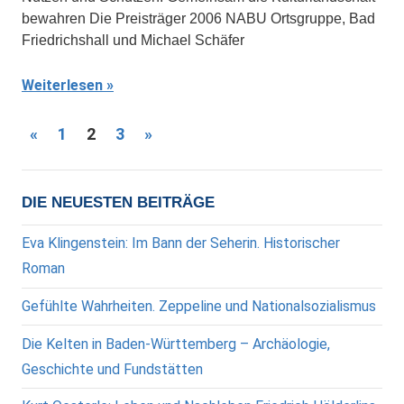
bewahren Die Preisträger 2006 NABU Ortsgruppe, Bad
Friedrichshall und Michael Schäfer
Weiterlesen
Seitennummerierung
Vorherige
Nächste
«
1
2
3
»
Beiträge
Beiträge
der
Beiträge
DIE NEUESTEN BEITRÄGE
Eva Klingenstein: Im Bann der Seherin. Historischer
Roman
Gefühlte Wahrheiten. Zeppeline und Nationalsozialismus
Die Kelten in Baden-Württemberg – Archäologie,
Geschichte und Fundstätten