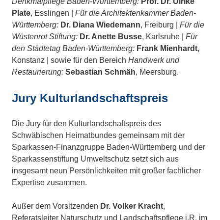
Denkmalpflege Baden-Württemberg:
Prof. Dr. Ulrike
Plate
, Esslingen |
Für die Architektenkammer Baden-
Württemberg:
Dr. Diana Wiedemann
, Freiburg |
Für die
Wüstenrot Stiftung:
Dr. Anette Busse
, Karlsruhe |
Für
den Städtetag Baden-Württemberg:
Frank Mienhardt
,
Konstanz | sowie für den Bereich
Handwerk und
Restaurierung:
Sebastian Schmäh
, Meersburg.
Jury Kulturlandschaftspreis
Die Jury für den Kulturlandschaftspreis des
Schwäbischen Heimatbundes gemeinsam mit der
Sparkassen-Finanzgruppe Baden-Württemberg und der
Sparkassenstiftung Umweltschutz setzt sich aus
insgesamt neun Persönlichkeiten mit großer fachlicher
Expertise zusammen.
Außer dem Vorsitzenden
Dr. Volker Kracht
,
Referatsleiter Naturschutz und Landschaftspflege i.R. im