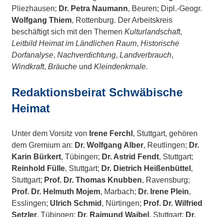
Pliezhausen;
Dr. Petra Naumann
, Beuren; Dipl.-Geogr.
Wolfgang Thiem
, Rottenburg. Der Arbeitskreis
beschäftigt sich mit den Themen
Kulturlandschaft
,
Leitbild Heimat im Ländlichen Raum
,
Historische
Dorfanalyse
,
Nachverdichtung
,
Landverbrauch
,
Windkraft
,
Bräuche
und
Kleindenkmale
.
Redaktionsbeirat Schwäbische
Heimat
Unter dem Vorsitz von
Irene Ferchl
, Stuttgart, gehören
dem Gremium an:
Dr. Wolfgang Alber
, Reutlingen;
Dr.
Karin Bürkert
, Tübingen;
Dr. Astrid Fendt
, Stuttgart;
Reinhold Fülle
, Stuttgart;
Dr. Dietrich Heißenbüttel
,
Stuttgart;
Prof. Dr. Thomas Knubben
, Ravensburg;
Prof. Dr. Helmuth Mojem
, Marbach;
Dr. Irene Plein
,
Esslingen;
Ulrich Schmid
, Nürtingen;
Prof. Dr. Wilfried
Setzler
, Tübingen;
Dr. Raimund Waibel
, Stuttgart;
Dr.