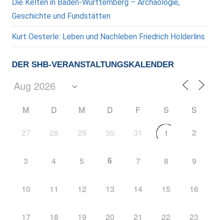
Die Kelten in Baden-Württemberg – Archäologie,
Geschichte und Fundstätten
Kurt Oesterle: Leben und Nachleben Friedrich Hölderlins
DER SHB-VERANSTALTUNGSKALENDER
M
D
M
D
F
S
S
27
29
31
2
28
30
1
6
3
4
5
7
8
9
10
11
12
13
14
15
16
17
18
19
20
21
22
23