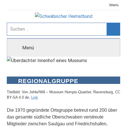
Zum
Menü
Inhalt
springen
Schwäbischer
Suchen
nach:
Suche
Heimatbund
Menü
REGIONALGRUPPE
RAVENSBURG-WEINGARTEN
Titelbild: Von Jehle/Will – Museum Humpis-Quartier, Ravensburg, CC
BY-SA 4.0 de,
Link
Die 1970 gegründete Ortsgruppe betreut rund 200 über
das gesamte südliche Oberschwaben verstreute
Mitglieder zwischen Saulgau und Friedrichshafen,