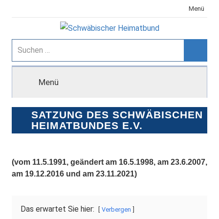
Zum
Menü
Inhalt
springen
Schwäbischer
Suchen
nach:
Suche
Heimatbund
Menü
SATZUNG DES SCHWÄBISCHEN
HEIMATBUNDES E.V.
(vom 11.5.1991, geändert am 16.5.1998, am 23.6.2007,
am 19.12.2016 und am 23
.11.2021
)
Das erwartet Sie hier:
Verbergen