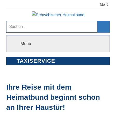
Zum
Menü
Inhalt
springen
Schwäbischer
Suchen
nach:
Suche
Heimatbund
Menü
TAXISERVICE
Ihre Reise mit dem
Heimatbund beginnt schon
an Ihrer Haustür!