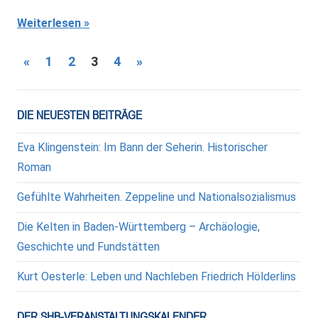
Weiterlesen
Seitennummerierung
Vorherige
Nächste
«
1
2
3
4
»
Beiträge
Beiträge
der
Beiträge
DIE NEUESTEN BEITRÄGE
Eva Klingenstein: Im Bann der Seherin. Historischer
Roman
Gefühlte Wahrheiten. Zeppeline und Nationalsozialismus
Die Kelten in Baden-Württemberg – Archäologie,
Geschichte und Fundstätten
Kurt Oesterle: Leben und Nachleben Friedrich Hölderlins
DER SHB-VERANSTALTUNGSKALENDER