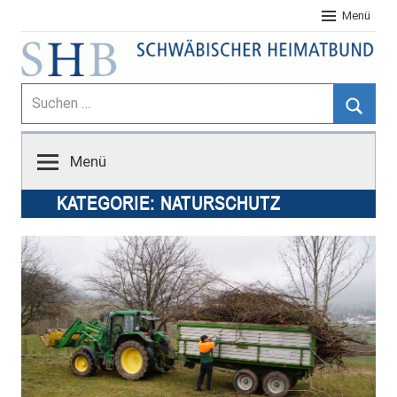
Zum
Menü
Inhalt
springen
Schwäbischer
Suchen
nach:
Suche
Heimatbund
Menü
KATEGORIE:
NATURSCHUTZ