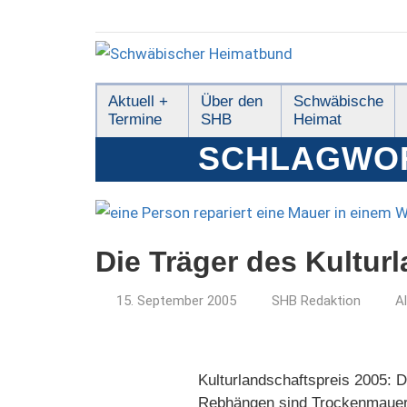
Zum
Inhalt
springen
Schwäbischer
Aktuell +
Über den
Schwäbische
Termine
SHB
Heimat
Heimatbund
SCHLAGWO
Die Träger des Kultur
15. September 2005
SHB Redaktion
A
Kulturlandschaftspreis 2005: 
Rebhängen sind Trockenmauern 