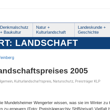
Denkmalschutz
Natur +
Landeskunde +
+ Baukultur
Kulturlandschaft
Geschichte
RT:
LANDSCHAFT
landschaftspreises 2005
llgemein
,
Kulturlandschaftspreis
,
Naturschutz
,
Preisträger KLP
Die Mundelsheimer Wengerter wissen, was sie im Winter zu t
zu erneuern (Foto: Preisträgerarchiv SHB/privat) Vielfalt 