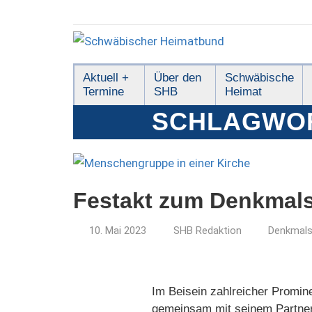
Zum
Inhalt
springen
Schwäbischer
Aktuell +
Über den
Schwäbische
Termine
SHB
Heimat
Heimatbund
SCHLAGWO
Festakt zum Denkmals
10. Mai 2023
SHB Redaktion
Denkmals
Im Beisein zahlreicher Promi
gemeinsam mit seinem Partner