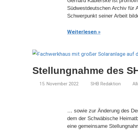
Gerhard Kabierske ist promovie
Südwestdeutschen Archiv für Ar
Schwerpunkt seiner Arbeit bil
Weiterlesen
Stellungnahme des SH
15. November 2022
SHB Redaktion
Al
… sowie zur Änderung des De
dem der Schwäbische Heimatbu
eine gemeinsame Stellungnahm