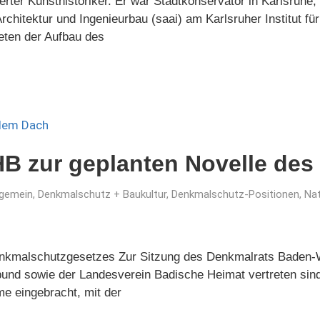
rter Kunsthistoriker. Er war Stadtkonservator in Karlsruhe,
chitektur und Ingenieurbau (saai) am Karlsruher Institut für
deten der Aufbau des
B zur geplanten Novelle des
lgemein
,
Denkmalschutz + Baukultur
,
Denkmalschutz-Positionen
,
Na
nkmalschutzgesetzes Zur Sitzung des Denkmalrats Baden-W
nd sowie der Landesverein Badische Heimat vertreten sind
e eingebracht, mit der