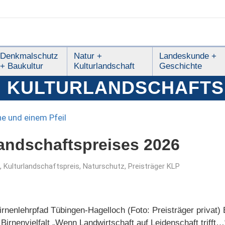
Denkmalschutz
Natur +
Landeskunde +
+ Baukultur
Kulturlandschaft
Geschichte
:
KULTURLANDSCHAFTS
landschaftspreises 2026
,
Kulturlandschaftspreis
,
Naturschutz
,
Preisträger KLP
Birnenlehrpfad Tübingen-Hagelloch (Foto: Preisträger privat
irnenvielfalt „Wenn Landwirtschaft auf Leidenschaft trifft…“