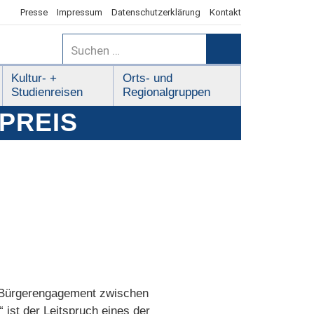
Presse
Impressum
Datenschutzerklärung
Kontakt
Suchen
nach:
Suchen
Kultur- +
Orts- und
Studienreisen
Regionalgruppen
PREIS
) Bürgerengagement zwi­schen
 ist der Leitspruch ei­nes der