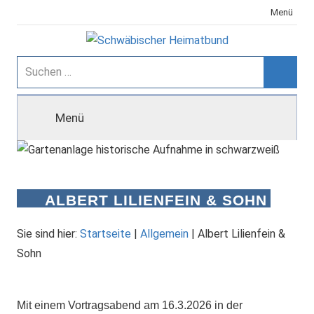
Zum
Menü
Inhalt
springen
Schwäbischer
Suchen
nach:
Suche
Heimatbund
Menü
ALBERT LILIENFEIN & SOHN
Sie sind hier:
Startseite
|
Allgemein
|
Albert Lilienfein &
Sohn
Mit einem Vortragsabend am 16.3.2026 in der