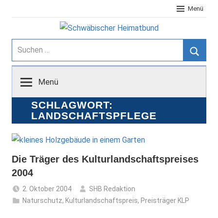
Zum
Menü
Inhalt
springen
Schwäbischer
Suchen
nach:
Suche
Heimatbund
Menü
SCHLAGWORT:
LANDSCHAFTSPFLEGE
Die Träger des Kulturlandschaftspreises
2004
2. Oktober 2004
SHB Redaktion
Naturschutz
,
Kulturlandschaftspreis
,
Preisträger KLP