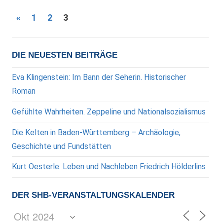
Seitennummerierung
Vorherige
«
1
2
3
Beiträge
der
Beiträge
DIE NEUESTEN BEITRÄGE
Eva Klingenstein: Im Bann der Seherin. Historischer
Roman
Gefühlte Wahrheiten. Zeppeline und Nationalsozialismus
Die Kelten in Baden-Württemberg – Archäologie,
Geschichte und Fundstätten
Kurt Oesterle: Leben und Nachleben Friedrich Hölderlins
DER SHB-VERANSTALTUNGSKALENDER