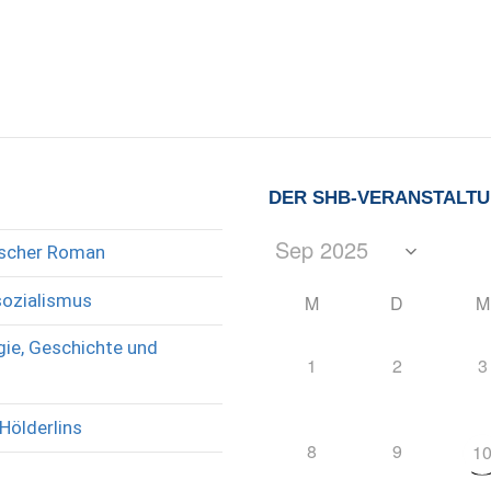
DER SHB-VERANSTALT
rischer Roman
sozialismus
M
D
M
ie, Geschichte und
1
2
3
Hölderlins
8
9
1