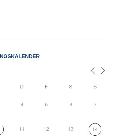
UNGSKALENDER
D
F
S
S
4
5
6
7
11
12
13
0
14