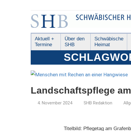
Zum
Inhalt
springen
Schwäbischer
Aktuell +
Über den
Schwäbische
Termine
SHB
Heimat
Heimatbund
SCHLAGWO
Landschaftspflege am
4. November 2024
SHB Redaktion
All
Titelbild: Pflegetag am Grafe