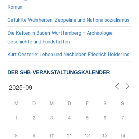
Roman
Gefühlte Wahrheiten. Zeppeline und Nationalsozialismus
Die Kelten in Baden-Württemberg – Archäologie,
Geschichte und Fundstätten
Kurt Oesterle: Leben und Nachleben Friedrich Hölderlins
DER SHB-VERANSTALTUNGSKALENDER
M
D
M
D
F
S
S
1
2
3
4
5
6
7
8
9
11
12
13
10
14