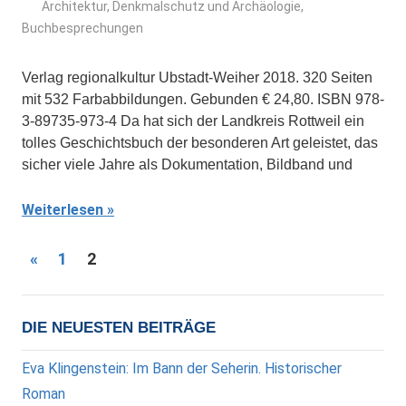
Architektur, Denkmalschutz und Archäologie
,
Buchbesprechungen
Verlag regionalkultur Ubstadt-Weiher 2018. 320 Seiten
mit 532 Farbabbildungen. Gebunden € 24,80. ISBN 978-
3-89735-973-4 Da hat sich der Landkreis Rottweil ein
tolles Geschichtsbuch der besonderen Art geleistet, das
sicher viele Jahre als Dokumentation, Bildband und
Weiterlesen
Seitennummerierung
Vorherige
«
1
2
Beiträge
der
Beiträge
DIE NEUESTEN BEITRÄGE
Eva Klingenstein: Im Bann der Seherin. Historischer
Roman