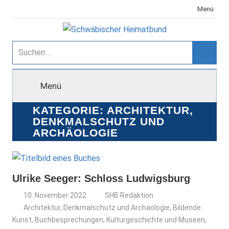
Zum
Menü
Inhalt
springen
Schwäbischer
Suchen
nach:
Suche
Heimatbund
Menü
KATEGORIE:
ARCHITEKTUR,
DENKMALSCHUTZ UND
ARCHÄOLOGIE
Ulrike Seeger: Schloss Ludwigsburg
10. November 2022
SHB Redaktion
Architektur, Denkmalschutz und Archäologie
,
Bildende
Kunst
,
Buchbesprechungen
,
Kulturgeschichte und Museen
,