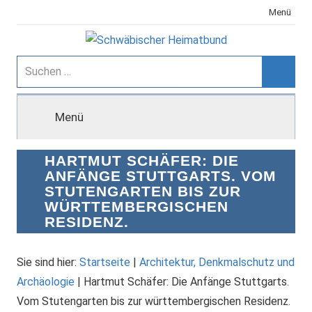
Zum
Menü
Inhalt
springen
Schwäbischer
Suchen
nach:
Suche
Heimatbund
Menü
HARTMUT SCHÄFER: DIE
ANFÄNGE STUTTGARTS. VOM
STUTENGARTEN BIS ZUR
WÜRTTEMBERGISCHEN
RESIDENZ.
Sie sind hier:
Startseite
|
Architektur, Denkmalschutz und
Archäologie
|
Hartmut Schäfer: Die Anfänge Stuttgarts.
Vom Stutengarten bis zur württembergischen Residenz.