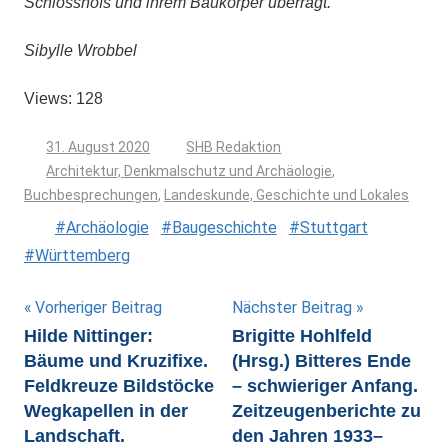
Schlosshofs und ihrem Baukörper überragt.
Sibylle Wrobbel
Views: 128
31. August 2020
SHB Redaktion
Architektur, Denkmalschutz und Archäologie
,
Buchbesprechungen
,
Landeskunde, Geschichte und Lokales
Archäologie
Baugeschichte
Stuttgart
Württemberg
Beitragsnavigation
Vorheriger Beitrag
Nächster Beitrag
Hilde Nittinger:
Brigitte Hohlfeld
Bäume und Kruzifixe.
(Hrsg.) Bitteres Ende
Feldkreuze Bildstöcke
– schwieriger Anfang.
Wegkapellen in der
Zeitzeugenberichte zu
Landschaft.
den Jahren 1933–