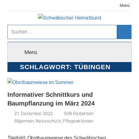
Zum
Menü
Inhalt
springen
Schwäbischer
Suchen
nach:
Suche
Heimatbund
Menü
SCHLAGWORT:
TÜBINGEN
Informativer Schnittkurs und
Baumpflanzung im März 2024
21. Dezember 2023
SHB Redaktion
Allgemein
,
Naturschutz
,
Pflegeaktionen
Titelbild: Obstbaumwiese des Schwäbischen