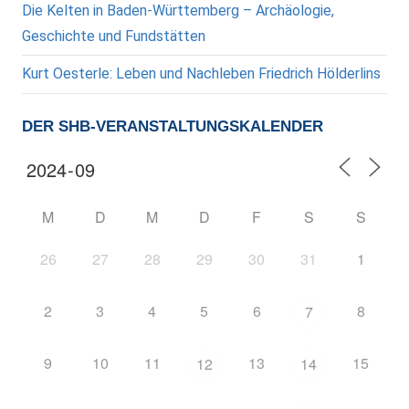
Die Kelten in Baden-Württemberg – Archäologie,
Geschichte und Fundstätten
Kurt Oesterle: Leben und Nachleben Friedrich Hölderlins
DER SHB-VERANSTALTUNGSKALENDER
M
D
M
D
F
S
S
26
27
28
29
30
31
1
2
3
4
5
6
8
7
9
10
11
13
15
12
14