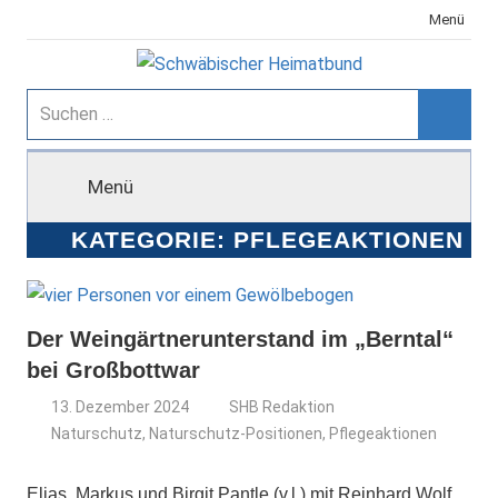
Zum
Menü
Inhalt
springen
Schwäbischer
Suchen
nach:
Suche
Heimatbund
Menü
KATEGORIE:
PFLEGEAKTIONEN
Der Weingärtnerunterstand im „Berntal“
bei Großbottwar
13. Dezember 2024
SHB Redaktion
Naturschutz
,
Naturschutz-Positionen
,
Pflegeaktionen
Elias, Markus und Birgit Pantle (v.l.) mit Reinhard Wolf