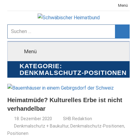
Zum
Menü
Inhalt
springen
Schwäbischer
Suchen
nach:
Suche
Heimatbund
Menü
KATEGORIE:
DENKMALSCHUTZ-POSITIONEN
Heimatmüde? Kulturelles Erbe ist nicht
verhandelbar
18. Dezember 2020
SHB Redaktion
Denkmalschutz + Baukultur
,
Denkmalschutz-Positionen
,
Positionen