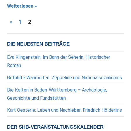
Weiterlesen
Seitennummerierung
Vorherige
«
1
2
Beiträge
der
Beiträge
DIE NEUESTEN BEITRÄGE
Eva Klingenstein: Im Bann der Seherin. Historischer
Roman
Gefühlte Wahrheiten. Zeppeline und Nationalsozialismus
Die Kelten in Baden-Württemberg – Archäologie,
Geschichte und Fundstätten
Kurt Oesterle: Leben und Nachleben Friedrich Hölderlins
DER SHB-VERANSTALTUNGSKALENDER