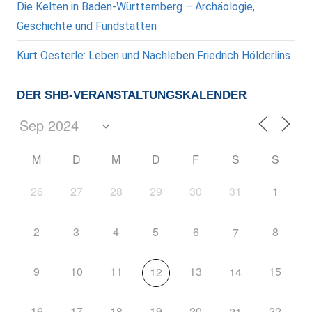
Die Kelten in Baden-Württemberg – Archäologie,
Geschichte und Fundstätten
Kurt Oesterle: Leben und Nachleben Friedrich Hölderlins
DER SHB-VERANSTALTUNGSKALENDER
M
D
M
D
F
S
S
26
27
28
29
30
31
1
2
3
4
5
6
8
7
9
10
11
13
15
12
14
16
17
18
19
20
22
21