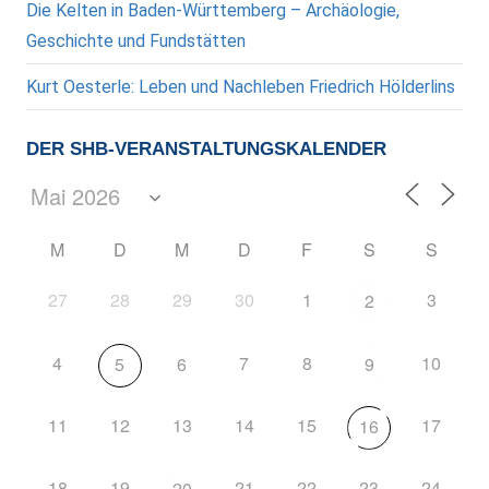
Die Kelten in Baden-Württemberg – Archäologie,
Geschichte und Fundstätten
Kurt Oesterle: Leben und Nachleben Friedrich Hölderlins
DER SHB-VERANSTALTUNGSKALENDER
M
D
M
D
F
S
S
27
28
29
30
1
3
2
4
7
8
10
5
6
9
11
12
13
14
15
17
16
18
19
21
22
23
24
20