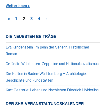
Weiterlesen
Seitennummerierung
Vorherige
Nächste
«
1
2
3
4
»
Beiträge
Beiträge
der
Beiträge
DIE NEUESTEN BEITRÄGE
Eva Klingenstein: Im Bann der Seherin. Historischer
Roman
Gefühlte Wahrheiten. Zeppeline und Nationalsozialismus
Die Kelten in Baden-Württemberg – Archäologie,
Geschichte und Fundstätten
Kurt Oesterle: Leben und Nachleben Friedrich Hölderlins
DER SHB-VERANSTALTUNGSKALENDER