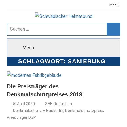
Zum
Menü
Inhalt
springen
Schwäbischer
Suchen
nach:
Suche
Heimatbund
Menü
SCHLAGWORT:
SANIERUNG
Die Preisträger des
Denkmalschutzpreises 2018
5. April 2020
SHB Redaktion
Denkmalschutz + Baukultur
,
Denkmalschutzpreis
,
Preisträger DSP