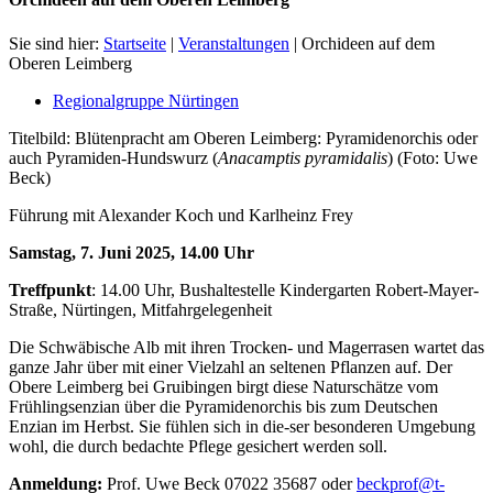
Sie sind hier:
Startseite
|
Veranstaltungen
|
Orchideen auf dem
Oberen Leimberg
Regionalgruppe Nürtingen
Titelbild: Blütenpracht am Oberen Leimberg: Pyramidenorchis oder
auch Pyramiden-Hundswurz (
Anacamptis pyramidalis
) (Foto: Uwe
Beck)
Führung mit Alexander Koch und Karlheinz Frey
Samstag, 7. Juni 2025, 14.00 Uhr
Treffpunkt
: 14.00 Uhr, Bushaltestelle Kindergarten Robert-Mayer-
Straße, Nürtingen, Mitfahrgelegenheit
Die Schwäbische Alb mit ihren Trocken- und Magerrasen wartet das
ganze Jahr über mit einer Vielzahl an seltenen Pflanzen auf. Der
Obere Leimberg bei Gruibingen birgt diese Naturschätze vom
Frühlingsenzian über die Pyramidenorchis bis zum Deutschen
Enzian im Herbst. Sie fühlen sich in die-ser besonderen Umgebung
wohl, die durch bedachte Pflege gesichert werden soll.
Anmeldung:
Prof. Uwe Beck 07022 35687 oder
beckprof@t-