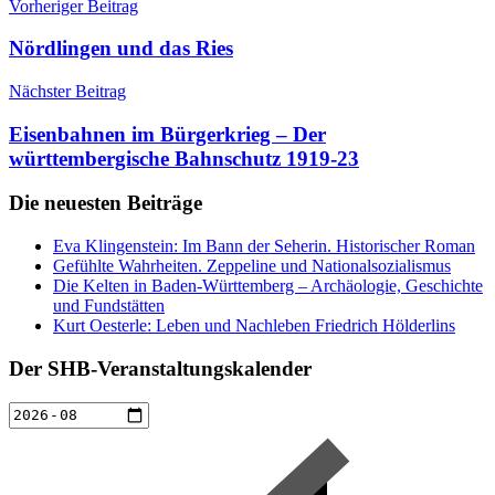
Beitragsnavigation
Vorheriger Beitrag
Nördlingen und das Ries
Nächster Beitrag
Eisenbahnen im Bürgerkrieg – Der
württembergische Bahnschutz 1919-23
Die neuesten Beiträge
Eva Klingenstein: Im Bann der Seherin. Historischer Roman
Gefühlte Wahrheiten. Zeppeline und Nationalsozialismus
Die Kelten in Baden-Württemberg – Archäologie, Geschichte
und Fundstätten
Kurt Oesterle: Leben und Nachleben Friedrich Hölderlins
Der SHB-Veranstaltungskalender