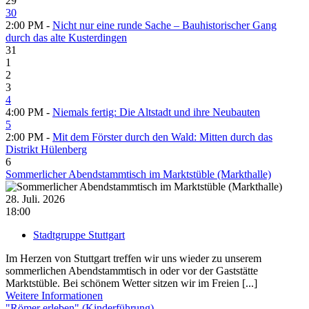
29
30
2:00 PM -
Nicht nur eine runde Sache – Bauhistorischer Gang
durch das alte Kusterdingen
31
1
2
3
4
4:00 PM -
Niemals fertig: Die Altstadt und ihre Neubauten
5
2:00 PM -
Mit dem Förster durch den Wald: Mitten durch das
Distrikt Hülenberg
6
Sommerlicher Abendstammtisch im Marktstüble (Markthalle)
28. Juli. 2026
18:00
Stadtgruppe Stuttgart
Im Herzen von Stuttgart treffen wir uns wieder zu unserem
sommerlichen Abendstammtisch in oder vor der Gaststätte
Marktstüble. Bei schönem Wetter sitzen wir im Freien [...]
Weitere Informationen
"Römer erleben" (Kinderführung)