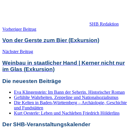
SHB Redaktion
Beitragsnavigation
Vorheriger Beitrag
Von der Gerste zum Bier (Exkursion)
Nächster Beitrag
Weinbau in staatlicher Hand | Kerner nicht nur
im Glas (Exkursion)
Die neuesten Beiträge
Eva Klingenstein: Im Bann der Seherin. Historischer Roman
Gefühlte Wahrheiten. Zeppeline und Nationalsozialismus
Die Kelten in Baden-Württemberg – Archäologie, Geschichte
und Fundstätten
Kurt Oesterle: Leben und Nachleben Friedrich Hölderlins
Der SHB-Veranstaltungskalender