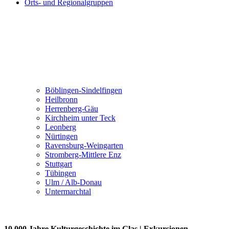
Orts- und Regionalgruppen
Böblingen-Sindelfingen
Heilbronn
Herrenberg-Gäu
Kirchheim unter Teck
Leonberg
Nürtingen
Ravensburg-Weingarten
Stromberg-Mittlere Enz
Stuttgart
Tübingen
Ulm / Alb-Donau
Untermarchtal
10.000 Jahre Kulturgeschichte im Glas | Exkursionen