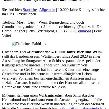
Sie sind hier:
Startseite
|
Allgemein
|
10.000 Jahre Kulturgeschichte
im Glas | Exkursionen
Titelbild: Most – Bier – Wein: Berauschend und doch
Grundnahrungsmittel über Jahrhunderte hinweg. (Fotos v. li.: Dr.
Bernd Langner | Jens Cederskjold, CC BY 3.0,
Commons
| Felix
Velte)
Unter dem Titel
»Berauschend – 10.000 Jahre Bier und Wein«
stellt das Landesmuseum Württemberg Ende April 2023 in einer
Ausstellung im Stuttgarter Alten Schloss spannende Aspekte der
Kulturgeschichte unseres Landes vor. Der Konsum von
alkoholischen Getränken hat in unserem Kulturraum eine lange
Geschichte und ist bis heute in unserem alltäglichen Leben
verankert. Vor allem bei gemeinschaftlichen Anlässen und im
sozialen Austausch nahm und nimmt der Konsum alkoholischer
Getränke bis heute eine zentrale Rolle ein.
Mit einer gemeinsamen
Vortragsreihe
haben Schwäbischer
Heimatbund und Landesmuseum die Ausstellung ergänzt und die
Geschichte von Bier und Wein in unserer Region von der Steinzeit
bis in die Gegenwart nachgezeichnet. (
Faltblatt zum Herunterladen
)