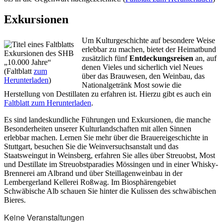
Exkursionen
Um Kulturgeschichte auf besondere Weise
erlebbar zu machen, bietet der Heimatbund
Exkursionen des SHB
zusätzlich fünf
Entdeckungsreisen
an, auf
„10.000 Jahre“
denen Vieles und sicherlich viel Neues
(Faltblatt
zum
über das Brauwesen, den Weinbau, das
Herunterladen
)
Nationalgetränk Most sowie die
Herstellung von Destillaten zu erfahren ist. Hierzu gibt es auch ein
Faltblatt zum Herunterladen
.
Es sind landeskundliche Führungen und Exkursionen, die manche
Besonderheiten unserer Kulturlandschaften mit allen Sinnen
erlebbar machen. Lernen Sie mehr über die Brauereigeschichte in
Stuttgart, besuchen Sie die Weinversuchsanstalt und das
Staatsweingut in Weinsberg, erfahren Sie alles über Streuobst, Most
und Destillate im Streuobstparadies Mössingen und in einer Whisky-
Brennerei am Albrand und über Steillagenweinbau in der
Lembergerland Kellerei Roßwag. Im Biosphärengebiet
Schwäbische Alb schauen Sie hinter die Kulissen des schwäbischen
Bieres.
Keine Veranstaltungen