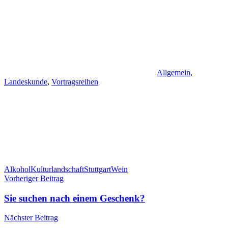
Allgemein
,
Landeskunde
,
Vortragsreihen
Alkohol
Kulturlandschaft
Stuttgart
Wein
Beitragsnavigation
Vorheriger Beitrag
Sie suchen nach einem Geschenk?
Nächster Beitrag