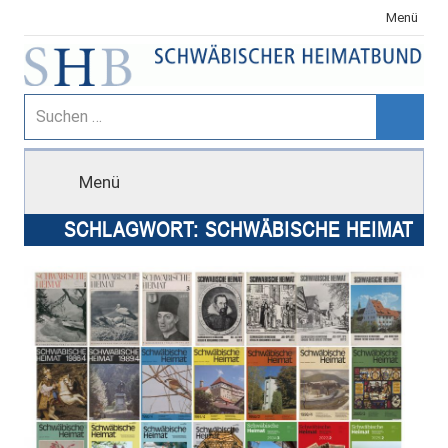
Zum
Menü
Inhalt
springen
Schwäbischer
Suchen
nach:
Suche
Heimatbund
Menü
SCHLAGWORT:
SCHWÄBISCHE HEIMAT