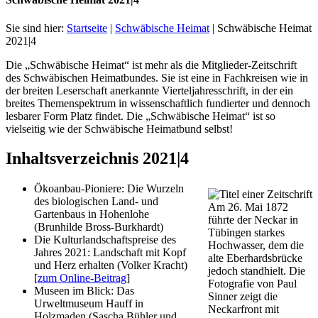
Sie sind hier:
Startseite
|
Schwäbische Heimat
|
Schwäbische Heimat
2021|4
Die „Schwäbische Heimat“ ist mehr als die Mitglieder-Zeitschrift
des Schwäbischen Heimatbundes. Sie ist eine in Fachkreisen wie in
der breiten Leserschaft anerkannte Vierteljahresschrift, in der ein
breites Themenspektrum in wissenschaftlich fundierter und dennoch
lesbarer Form Platz findet. Die „Schwäbische Heimat“ ist so
vielseitig wie der Schwäbische Heimatbund selbst!
Inhaltsverzeichnis 2021|4
Ökoanbau-Pioniere: Die Wurzeln
des biologischen Land- und
Am 26. Mai 1872
Gartenbaus in Hohenlohe
führte der Neckar in
(Brunhilde Bross-Burkhardt)
Tübingen starkes
Die Kulturlandschaftspreise des
Hochwasser, dem die
Jahres 2021: Landschaft mit Kopf
alte Eberhardsbrücke
und Herz erhalten (Volker Kracht)
jedoch standhielt. Die
[
zum Online-Beitrag
]
Fotografie von Paul
Museen im Blick: Das
Sinner zeigt die
Urweltmuseum Hauff in
Neckarfront mit
Holzmaden (Sascha Bühler und