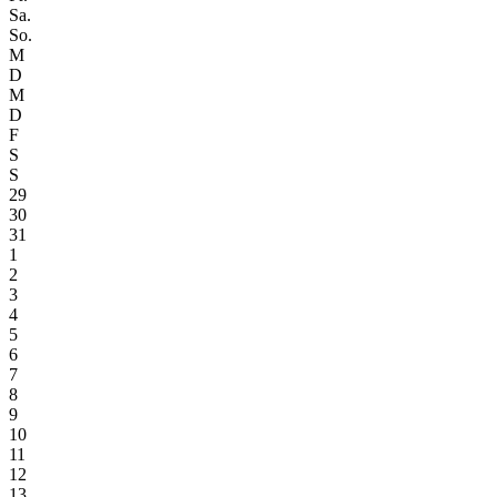
Sa.
So.
M
D
M
D
F
S
S
29
30
31
1
2
3
4
5
6
7
8
9
10
11
12
13