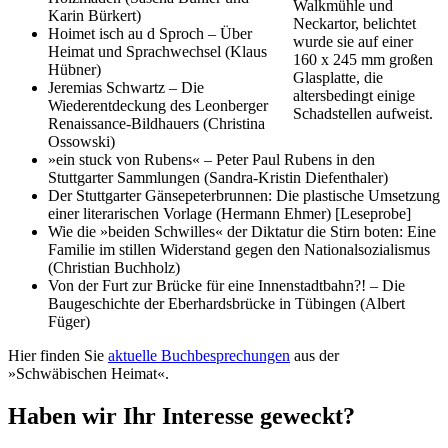
Walkmühle und
Karin Bürkert)
Neckartor, belichtet
Hoimet isch au d Sproch – Über
wurde sie auf einer
Heimat und Sprachwechsel (Klaus
160 x 245 mm großen
Hübner)
Glasplatte, die
Jeremias Schwartz – Die
altersbedingt einige
Wiederentdeckung des Leonberger
Schadstellen aufweist.
Renaissance-Bildhauers (Christina
Ossowski)
»ein stuck von Rubens« – Peter Paul Rubens in den
Stuttgarter Sammlungen (Sandra-Kristin Diefenthaler)
Der Stuttgarter Gänsepeterbrunnen: Die plastische Umsetzung
einer literarischen Vorlage (Hermann Ehmer) [Leseprobe]
Wie die »beiden Schwilles« der Diktatur die Stirn boten: Eine
Familie im stillen Widerstand gegen den Nationalsozialismus
(Christian Buchholz)
Von der Furt zur Brücke für eine Innenstadtbahn?! – Die
Baugeschichte der Eberhardsbrücke in Tübingen (Albert
Füger)
Hier finden Sie
aktuelle Buchbesprechungen
aus der
»Schwäbischen Heimat«.
Haben wir Ihr Interesse geweckt?