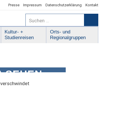
Presse
Impressum
Datenschutzerklärung
Kontakt
Suchen
nach:
Suchen
Kultur- +
Orts- und
Studienreisen
Regionalgruppen
) SEHEN:
WINDET
t verschwindet