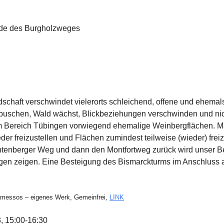
de des Burgholzweges
haft verschwindet vielerorts schleichend, offene und ehemals 
uschen, Wald wächst, Blickbeziehungen verschwinden und nicht 
 im Bereich Tübingen vorwiegend ehemalige Weinbergflächen. M
der freizustellen und Flächen zumindest teilweise (wieder) fre
tenberger Weg und dann den Montfortweg zurück wird unser Bei
n zeigen. Eine Besteigung des Bismarckturms im Anschluss a
amessos – eigenes Werk, Gemeinfrei,
LINK
3, 15:00-16:30