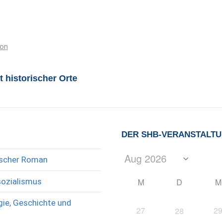
ion
t historischer Orte
DER SHB-VERANSTALT
rischer Roman
sozialismus
M
D
M
ie, Geschichte und
27
2
28