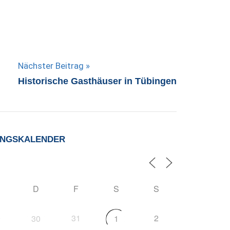
Nächster Beitrag
Historische Gasthäuser in Tübingen
UNGSKALENDER
D
F
S
S
9
31
2
30
1