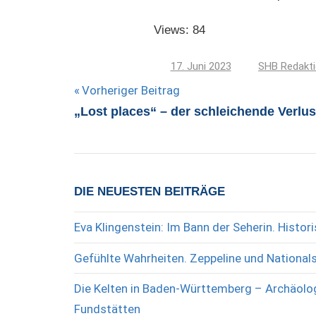
Views: 84
17. Juni 2023
SHB Redakt
Beitragsnavigation
Vorheriger Beitrag
„Lost places“ – der schleichende Verlus
DIE NEUESTEN BEITRÄGE
Eva Klingenstein: Im Bann der Seherin. Histo
Gefühlte Wahrheiten. Zeppeline und National
Die Kelten in Baden-Württemberg – Archäolog
Fundstätten