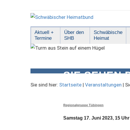
Zum
Inhalt
springen
Schwäbischer
Aktuell +
Über den
Schwäbische
Termine
SHB
Heimat
Heimatbund
SIE SEHEN 
WIE KULTU
Sie sind hier:
Startseite
|
Veranstaltungen
|
Si
Regionalgruppe Tübingen
Samstag 17. Juni 2023, 15 Uhr