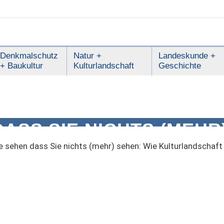
Denkmalschutz
Natur +
Landeskunde +
+ Baukultur
Kulturlandschaft
Geschichte
DASS SIE NICHTS (MEHR
RLANDSCHAFT VERSCH
e sehen dass Sie nichts (mehr) sehen: Wie Kulturlandschaf