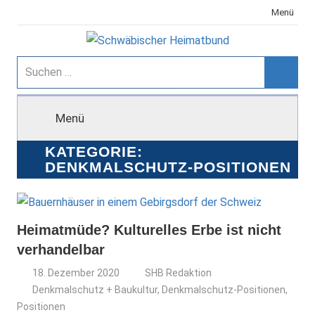
Zum
Menü
Inhalt
springen
Schwäbischer
Suchen
nach:
Suche
Heimatbund
Menü
KATEGORIE:
DENKMALSCHUTZ-POSITIONEN
Heimatmüde? Kulturelles Erbe ist nicht
verhandelbar
18. Dezember 2020
SHB Redaktion
Denkmalschutz + Baukultur
,
Denkmalschutz-Positionen
,
Positionen