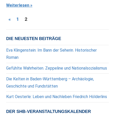
Weiterlesen
Seitennummerierung
Vorherige
«
1
2
Beiträge
der
Beiträge
DIE NEUESTEN BEITRÄGE
Eva Klingenstein: Im Bann der Seherin. Historischer
Roman
Gefühlte Wahrheiten. Zeppeline und Nationalsozialismus
Die Kelten in Baden-Württemberg – Archäologie,
Geschichte und Fundstätten
Kurt Oesterle: Leben und Nachleben Friedrich Hölderlins
DER SHB-VERANSTALTUNGSKALENDER