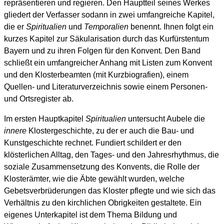
repräsentieren und regieren. Den Hauptteil seines Werkes
gliedert der Verfasser sodann in zwei umfangreiche Kapitel,
die er
Spiritualien
und
Temporalien
benennt. Ihnen folgt ein
kurzes Kapitel zur Säkularisation durch das Kurfürstentum
Bayern und zu ihren Folgen für den Konvent. Den Band
schließt ein umfangreicher Anhang mit Listen zum Konvent
und den Klosterbeamten (mit Kurzbiografien), einem
Quellen- und Literaturverzeichnis sowie einem Personen-
und Ortsregister ab.
Im ersten Hauptkapitel
Spiritualien
untersucht Aubele die
innere
Klostergeschichte, zu der er auch die Bau- und
Kunstgeschichte rechnet. Fundiert schildert er den
klösterlichen Alltag, den Tages- und den Jahresrhythmus, die
soziale Zusammensetzung des Konvents, die Rolle der
Klosterämter, wie die Äbte gewählt wurden, welche
Gebetsverbrüderungen das Kloster pflegte und wie sich das
Verhältnis zu den kirchlichen Obrigkeiten gestaltete. Ein
eigenes Unterkapitel ist dem Thema Bildung und