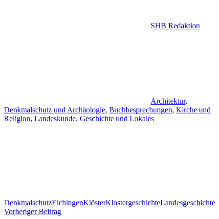
SHB Redaktion
Architektur,
Denkmalschutz und Archäologie
,
Buchbesprechungen
,
Kirche und
Religion
,
Landeskunde, Geschichte und Lokales
Denkmalschutz
Elchingen
Klöster
Klostergeschichte
Landesgeschichte
Beitragsnavigation
Vorheriger Beitrag