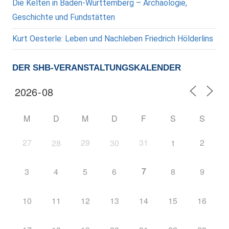
Die Kelten in Baden-Württemberg – Archäologie,
Geschichte und Fundstätten
Kurt Oesterle: Leben und Nachleben Friedrich Hölderlins
DER SHB-VERANSTALTUNGSKALENDER
M
D
M
D
F
S
S
27
29
31
2
28
30
1
7
3
4
5
6
8
9
10
11
12
13
14
15
16