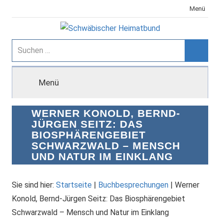
Zum
Menü
Inhalt
springen
Schwäbischer
Suchen
nach:
Suche
Heimatbund
Menü
WERNER KONOLD, BERND-
JÜRGEN SEITZ: DAS
BIOSPHÄRENGEBIET
SCHWARZWALD – MENSCH
UND NATUR IM EINKLANG
Sie sind hier:
Startseite
|
Buchbesprechungen
|
Werner
Konold, Bernd-Jürgen Seitz: Das Biosphärengebiet
Schwarzwald – Mensch und Natur im Einklang