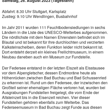
Samstag, 26. August 2023 (Tagesfahrt)
Abfahrt: 8.30 Uhr Stuttgart, Karlsplatz
Zustieg: 9.10 Uhr Wendlingen, Busbahnhof
Im Jahr 2011 wurden 111 Feuchtbodensiedlungen in sechs
Ländern in die Liste des UNESCO-Welterbes aufgenommen.
Die nördlichste mit dem Namen Ehrenstein befindet sich im
Blautal und ist bekannt für ihre durchlochten und verzierten
Kalksteinscheiben, deren Funktion leider nicht bekannt ist.
Dort entsteht derzeit ein kleines Freilichtmuseum, in einem
Neubau daneben auch ein Museum zur Fundstelle.
Der Federsee entstand in der letzten Eiszeit als Eisstausee
vor dem Alpengletscher, dessen Endmoräne heute als
Höhenrücken zwischen Bad Buchau und Bad Schussenried
zu erkennen ist. Rund um den Federsee, der inzwischen den
Großteil seiner ehemaligen Fläche verloren hat, wurden bei
Ausgrabungen Fundstellen freigelegt, die vom Ende der
Altsteinzeit bis in die Eisenzeit reichen. Vier dieser
Fundstellen gehören ebenfalls zum Welterbe. Das
Federseemuseum in Bad Buchau zeigt Funde aus diesen