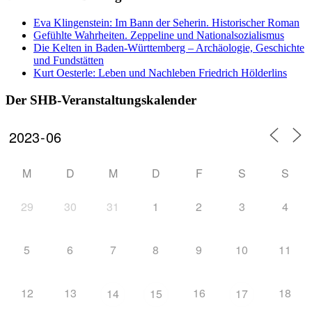
Eva Klingenstein: Im Bann der Seherin. Historischer Roman
Gefühlte Wahrheiten. Zeppeline und Nationalsozialismus
Die Kelten in Baden-Württemberg – Archäologie, Geschichte
und Fundstätten
Kurt Oesterle: Leben und Nachleben Friedrich Hölderlins
Der SHB-Veranstaltungskalender
M
D
M
D
F
S
S
29
30
31
1
2
3
4
5
6
7
8
9
10
11
12
13
16
18
14
15
17