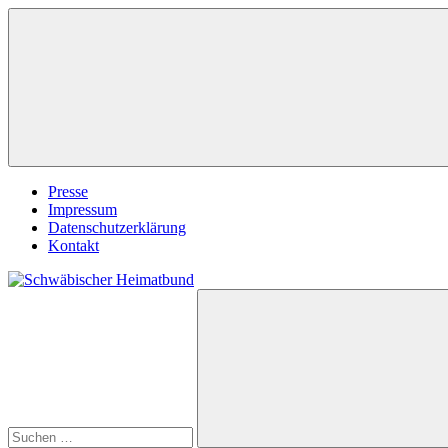
Zum
Inhalt
springen
Presse
Impressum
Datenschutzerklärung
Kontakt
Suchen
Schwäbischer
nach:
Heimatbund