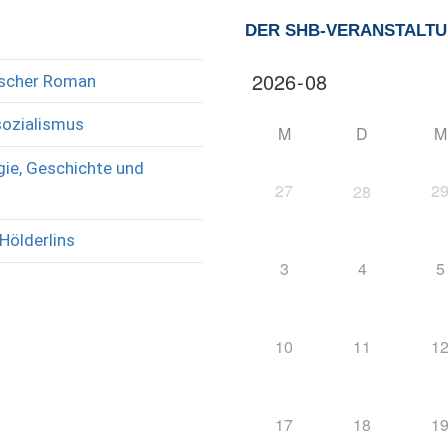
DER SHB-VERANSTALT
rischer Roman
sozialismus
M
D
M
ie, Geschichte und
27
2
28
Hölderlins
3
4
5
10
11
1
17
18
1