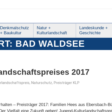
Denkmalschutz
Natur +
Landeskunde +
+ Baukultur
Kulturlandschaft
Geschichte
RT:
BAD WALDSEE
landschaftspreises 2017
urlandschaftspreis
,
Naturschutz
,
Preisträger KLP
rhalten – Preisträger 2017: Familien Hees aus Ebersbach-B
Der Vielfalt eine Zukunft geben! Jugend-Kulturlandschaftspr