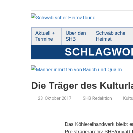
Zum
Inhalt
springen
Schwäbischer
Aktuell +
Über den
Schwäbische
Termine
SHB
Heimat
Heimatbund
SCHLAGWO
Die Träger des Kultur
23. Oktober 2017
SHB Redaktion
Kult
Das Köhlereihandwerk bleibt e
Preisträgerarchiv SHB/privat) 