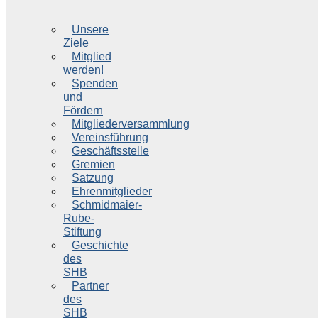
Unsere
Ziele
Mitglied
werden!
Spenden
und
Fördern
Mitgliederversammlung
Vereinsführung
Geschäftsstelle
Gremien
Satzung
Ehrenmitglieder
Schmidmaier-
Rube-
Stiftung
Geschichte
des
SHB
Partner
des
SHB