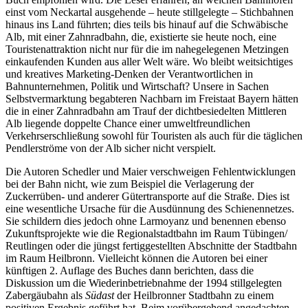
einst vom Neckartal ausgehende – heute stillgelegte – Stichbahnen
hinaus ins Land führten; dies teils bis hinauf auf die Schwäbische
Alb, mit einer Zahnradbahn, die, existierte sie heute noch, eine
Touristenattraktion nicht nur für die im nahegelegenen Metzingen
einkaufenden Kunden aus aller Welt wäre. Wo bleibt weitsichtiges
und kreatives Marketing-Denken der Verantwortlichen in
Bahnunternehmen, Politik und Wirtschaft? Unsere in Sachen
Selbstvermarktung begabteren Nachbarn im Freistaat Bayern hätten
die in einer Zahnradbahn am Trauf der dichtbesiedelten Mittleren
Alb liegende doppelte Chance einer umweltfreundlichen
Verkehrserschließung sowohl für Touristen als auch für die täglichen
Pendlerströme von der Alb sicher nicht verspielt.
Die Autoren Schedler und Maier verschweigen Fehlentwicklungen
bei der Bahn nicht, wie zum Beispiel die Verlagerung der
Zuckerrüben- und anderer Gütertransporte auf die Straße. Dies ist
eine wesentliche Ursache für die Ausdünnung des Schienennetzes.
Sie schildern dies jedoch ohne Larmoyanz und benennen ebenso
Zukunftsprojekte wie die Regionalstadtbahn im Raum Tübingen/
Reutlingen oder die jüngst fertiggestellten Abschnitte der Stadtbahn
im Raum Heilbronn. Vielleicht können die Autoren bei einer
künftigen 2. Auflage des Buches dann berichten, dass die
Diskussion um die Wiederinbetriebnahme der 1994 stillgelegten
Zabergäubahn als
Südast
der Heilbronner Stadtbahn zu einem
positiven Ergebnis geführt hat. Beim vorübergehend angedachten