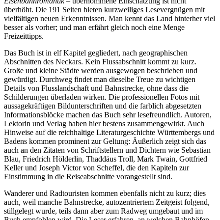
Eisenbahnromantik
– übernommene Einschätzung ist nicht
überhöht. Die 191 Seiten bieten kurzweiliges Lesevergnügen mit
vielfältigen neuen Erkenntnissen. Man kennt das Land hinterher viel
besser als vorher; und man erfährt gleich noch eine Menge
Freizeittipps.
Das Buch ist in elf Kapitel gegliedert, nach geographischen
Abschnitten des Neckars. Kein Flussabschnitt kommt zu kurz.
Große und kleine Städte werden ausgewogen beschrieben und
gewürdigt. Durchweg findet man dieselbe Treue zu wichtigen
Details von Flusslandschaft und Bahnstrecke, ohne dass die
Schilderungen überladen wirken. Die professionellen Fotos mit
aussagekräftigen Bildunterschriften und die farblich abgesetzten
Informationsblöcke machen das Buch sehr lesefreundlich. Autoren,
Lektorin und Verlag haben hier bestens zusammengewirkt. Auch
Hinweise auf die reichhaltige Literaturgeschichte Württembergs und
Badens kommen prominent zur Geltung: Äußerlich zeigt sich das
auch an den Zitaten von Schriftstellern und Dichtern wie Sebastian
Blau, Friedrich Hölderlin, Thaddäus Troll, Mark Twain, Gottfried
Keller und Joseph Victor von Scheffel, die den Kapiteln zur
Einstimmung in die Reiseabschnitte vorangestellt sind.
Wanderer und Radtouristen kommen ebenfalls nicht zu kurz; dies
auch, weil manche Bahnstrecke, autozentriertem Zeitgeist folgend,
stillgelegt wurde, teils dann aber zum Radweg umgebaut und im
Buch empfohlen wird. Die Leser erfahren, an welchen Bahnhöfen