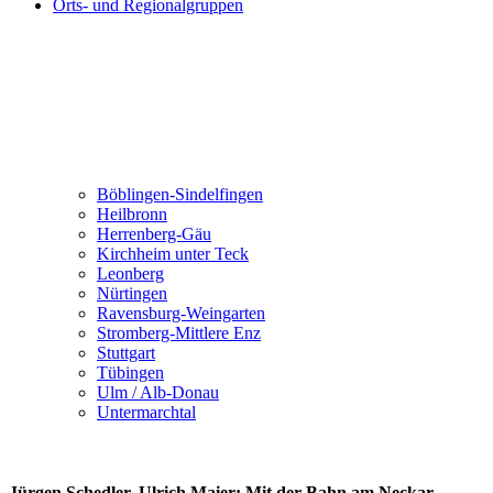
Orts- und Regionalgruppen
Böblingen-Sindelfingen
Heilbronn
Herrenberg-Gäu
Kirchheim unter Teck
Leonberg
Nürtingen
Ravensburg-Weingarten
Stromberg-Mittlere Enz
Stuttgart
Tübingen
Ulm / Alb-Donau
Untermarchtal
Jürgen Schedler, Ulrich Maier: Mit der Bahn am Neckar