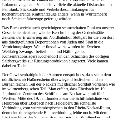
Lokomotive gebaut. Vielleicht verliefe die aktuelle Diskussion um
Feinstaub, Stickoxide und Verkehrsbeschränkungen für
hochemittierende Kraftfahrzeuge anders, wenn in Württemberg
noch Schienenfahrzeuge gefertigt würden.
Das Buch weicht auch gewichtigen schmerzhaften Punkten unserer
Geschichte nicht aus, wie der Beschreibung der Gedenkstätte
Zeichen der Erinnerung
am Nordbahnhof Stuttgart für die von dort
aus durchgeführten Deportationen von Juden und Sinti in die
Vernichtungslager. Weiter flussabwärts wurden im Zweiten
Weltkrieg ZwangsarbeiterInnen und Häftlinge des
Konzentrationslagers Kochendorf in den Schächten des dortigen
Salzbergwerks zur Rüstungsproduktion eingesetzt. Viele kamen
dabei zu Tode.
Der Gewissenhaftigkeit der Autoren entspricht es, dass sie in dem
nördlichen, ab Haßmersheim überwiegend badischen und an
Burgen reichen Teil des Neckars mit gleicher Sorgfalt vorgehen wie
im württembergischen Teil. Man erfährt, dass Eberbach im 19.
Jahrhundert Zentrum des Schiffbaus am Neckar war, mit fünf
Werften. Mitte des 19. Jahrhunderts war die Schifffahrtslinie von
Heilbronn über Eberbach nach Heidelberg die schnellste
Verbindung vom württembergischen in den Rhein-Neckar-Raum,
denn eine durchgehende Bahnverbindung fehlte noch. Mit dem
Lückenschluss des Schienenstranges zwischen Württemberg und