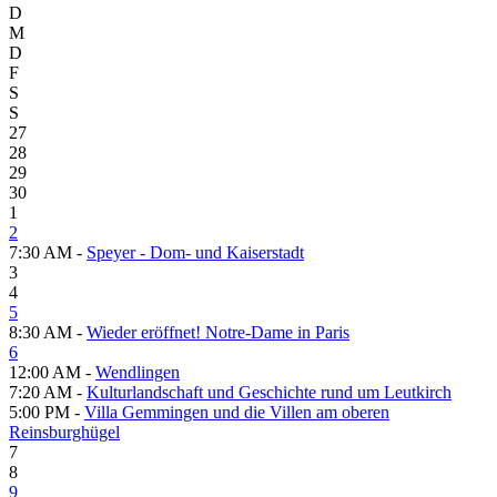
D
M
D
F
S
S
27
28
29
30
1
2
7:30 AM -
Speyer - Dom- und Kaiserstadt
3
4
5
8:30 AM -
Wieder eröffnet! Notre-Dame in Paris
6
12:00 AM -
Wendlingen
7:20 AM -
Kulturlandschaft und Geschichte rund um Leutkirch
5:00 PM -
Villa Gemmingen und die Villen am oberen
Reinsburghügel
7
8
9