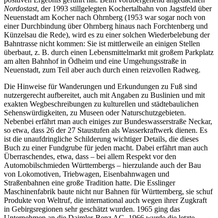
Nordostast
, der 1993 stillgelegten Kochertalbahn von Jagstfeld über
Neuenstadt am Kocher nach Ohrnberg (1953 war sogar noch von
einer Durchbindung über Ohrnberg hinaus nach Forchtenberg und
Künzelsau die Rede), wird es zu einer solchen Wiederbelebung der
Bahntrasse nicht kommen: Sie ist mittlerweile an einigen Stellen
überbaut, z. B. durch einen Lebensmittelmarkt mit großem Parkplatz
am alten Bahnhof in Ödheim und eine Umgehungsstraße in
Neuenstadt, zum Teil aber auch durch einen reizvollen Radweg.
Die Hinweise für Wanderungen und Erkundungen zu Fuß sind
nutzergerecht aufbereitet, auch mit Angaben zu Buslinien und mit
exakten Wegbeschreibungen zu kulturellen und städtebaulichen
Sehenswürdigkeiten, zu Museen oder Naturschutzgebieten.
Nebenbei erfährt man auch einiges zur Bundeswasserstraße Neckar,
so etwa, dass 26 der 27 Staustufen als Wasserkraftwerk dienen. Es
ist die unaufdringliche Schilderung wichtiger Details, die dieses
Buch zu einer Fundgrube für jeden macht. Dabei erfährt man auch
Überraschendes, etwa, dass – bei allem Respekt vor den
Automobilschmieden Württembergs – hierzulande auch der Bau
von Lokomotiven, Triebwagen, Eisenbahnwagen und
Straßenbahnen eine große Tradition hatte. Die Esslinger
Maschinenfabrik baute nicht nur Bahnen für Württemberg, sie schuf
Produkte von Weltruf, die international auch wegen ihrer Zugkraft
in Gebirgsregionen sehr geschätzt wurden. 1965 ging das
Unternehmen an die Daimler-Benz AG, 1966 wurde die letzte