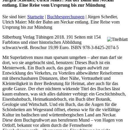
entlang. Eine Reise vom Ursprung bis zur Mündung
Sie sind hier:
Startseite
|
Buchbesprechungen
|
Jürgen Schedler,
Ulrich Maier: Mit der Bahn am Neckar entlang. Eine Reise vom
Ursprung bis zur Mündung
Silberburg Verlag Tübingen 2018. 191 Seiten mit 154
Farbfotos und einer historischen Abbildung
schwarz/weiß. Broschur 19,99 Euro. ISBN 978-3-8425-2074-5
Mit Superlativen muss man sparsam umgehen – aber man darf sie
dort, wo sie angebracht sind, benutzen: Dieses Buch ist ein
Meisterwerk. Ein Buch auch, das gute Fragen aufwirft zur
Entwicklung des Verkehrs, zu Vorteilen altbewährter Reiseformen
mit überschaubaren Distanzen, über Nähe, Vertrautheit und
Kleinteiligkeit in ihrer Bedeutung für Heimat, aber auch für das
große Ganze. Der eher nüchtern wirkende Titel des Buches lässt
kaum erahnen, was sich alles dahinter verbirgt: ein Geschichtsbuch,
Eisenbahnbuch, Heimatkundebuch, ein Buch über Botanik,
Geologie und Wirtschaft. Und ein Buch, das die Augen für die
Schönheiten am Wegesrand öffnet, ebenso wie für die vielfältige
Kultur im badischen und württembergischen Land am Neckar.
Diese dem Buchgrußwort aus berufenem Mund – von Hagen von
Ortloff, bekannt vor allem durch die Fernsehserie