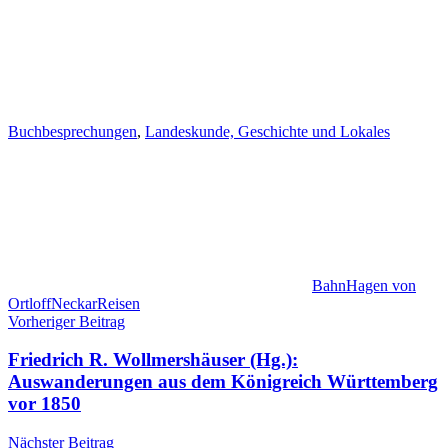
Buchbesprechungen
,
Landeskunde, Geschichte und Lokales
Bahn
Hagen von
Ortloff
Neckar
Reisen
Beitragsnavigation
Vorheriger Beitrag
Friedrich R. Wollmershäuser (Hg.):
Auswanderungen aus dem Königreich Württemberg
vor 1850
Nächster Beitrag