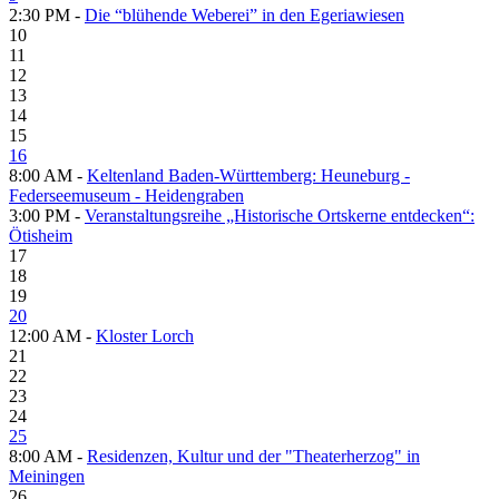
2:30 PM -
Die “blühende Weberei” in den Egeriawiesen
10
11
12
13
14
15
16
8:00 AM -
Keltenland Baden-Württemberg: Heuneburg -
Federseemuseum - Heidengraben
3:00 PM -
Veranstaltungsreihe „Historische Ortskerne entdecken“:
Ötisheim
17
18
19
20
12:00 AM -
Kloster Lorch
21
22
23
24
25
8:00 AM -
Residenzen, Kultur und der "Theaterherzog" in
Meiningen
26