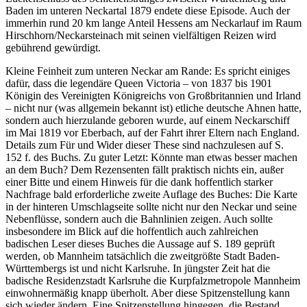
Baden im unteren Neckartal 1879 endete diese Episode. Auch der
immerhin rund 20 km lange Anteil Hessens am Neckarlauf im Raum
Hirschhorn/Neckarsteinach mit seinen vielfältigen Reizen wird
gebührend gewürdigt.
Kleine Feinheit zum unteren Neckar am Rande: Es spricht einiges
dafür, dass die legendäre Queen Victoria – von 1837 bis 1901
Königin des Vereinigten Königreichs von Großbritannien und Irland
– nicht nur (was allgemein bekannt ist) etliche deutsche Ahnen hatte,
sondern auch hierzulande geboren wurde, auf einem Neckarschiff
im Mai 1819 vor Eberbach, auf der Fahrt ihrer Eltern nach England.
Details zum Für und Wider dieser These sind nachzulesen auf S.
152 f. des Buchs. Zu guter Letzt: Könnte man etwas besser machen
an dem Buch? Dem Rezensenten fällt praktisch nichts ein, außer
einer Bitte und einem Hinweis für die dank hoffentlich starker
Nachfrage bald erforderliche zweite Auflage des Buches: Die Karte
in der hinteren Umschlagseite sollte nicht nur den Neckar und seine
Nebenflüsse, sondern auch die Bahnlinien zeigen. Auch sollte
insbesondere im Blick auf die hoffentlich auch zahlreichen
badischen Leser dieses Buches die Aussage auf S. 189 geprüft
werden, ob Mannheim tatsächlich die zweitgrößte Stadt Baden-
Württembergs ist und nicht Karlsruhe. In jüngster Zeit hat die
badische Residenzstadt Karlsruhe die Kurpfalzmetropole Mannheim
einwohnermäßig knapp überholt. Aber diese Spitzenstellung kann
sich wieder ändern. Eine Spitzenstellung hingegen, die Bestand