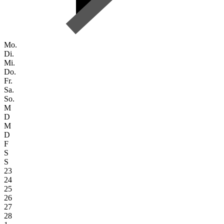
Mo.
Di.
Mi.
Do.
Fr.
Sa.
So.
M
D
M
D
F
S
S
23
24
25
26
27
28