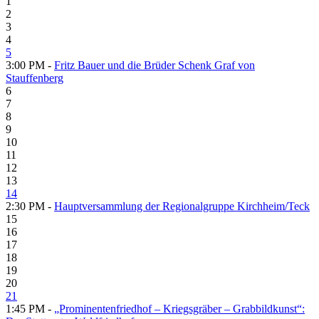
1
2
3
4
5
3:00 PM -
Fritz Bauer und die Brüder Schenk Graf von
Stauffenberg
6
7
8
9
10
11
12
13
14
2:30 PM -
Hauptversammlung der Regionalgruppe Kirchheim/Teck
15
16
17
18
19
20
21
1:45 PM -
„Prominentenfriedhof – Kriegsgräber – Grabbildkunst“: