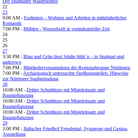
Der Stuttgarter Waldfriedhof
22
23
9:00 AM -
Esslingen – Wohnen und Arbeiten in mittelalterlicher
Romantik
7:00 PM -
Mühlen - Wasserkraft in vorindustrieller Zeit
24
25
26
27
3:30 PM -
Blau und Grün lässt Städte blüh´n – in Stuttgart und
anderswo
7:00 PM -
Mitgliederversammlung der Regionalgruppe Nürtingen
7:00 PM -
Archäologisch untersuchte Siedlungsstellen. Hinweise
zur Nürtinger Stadtgründung
28
10:00 AM -
Dritter Schnittkurs mit Misteleinsatz und
Baumpflanzung
10:00 AM -
Dritter Schnittkurs mit Misteleinsatz und
Baumpflanzung
10:00 AM -
Dritter Schnittkurs mit Misteleinsatz und
Baumpflanzung
29
2:00 PM -
Jüdischer Friedhof Freudental, Synagoge und Genisa-
Ausstellung