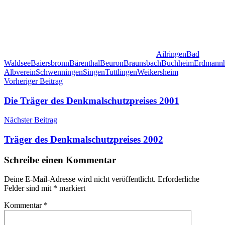
Ailringen
Bad
Waldsee
Baiersbronn
Bärenthal
Beuron
Braunsbach
Buchheim
Erdmann
Albverein
Schwenningen
Singen
Tuttlingen
Weikersheim
Beitragsnavigation
Vorheriger Beitrag
Die Träger des Denkmalschutzpreises 2001
Nächster Beitrag
Träger des Denkmalschutzpreises 2002
Schreibe einen Kommentar
Deine E-Mail-Adresse wird nicht veröffentlicht.
Erforderliche
Felder sind mit
*
markiert
Kommentar
*