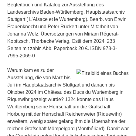
Begleitbuch und Katalog zur Ausstellung des
Landesarchivs Baden-Württemberg, Hauptstaatsarchiv
Stuttgart ( L’Alsace et le Wurtemberg). Bearb. von Erwin
Frauenknecht und Peter Rückert unter Mitarbeit von
Johanna Welz. Übersetzungen von Miriam Régerat-
Kobitzsch. Thorbecke Verlag, Ostfildern 2024. 233
Seiten mit zahlr. Abb. Paperback 20 €. ISBN 978-3-
7995-2069-0
Warum kam es zu der
Ausstellung, die von März bis
Juli im Hauptstaatsarchiv Stuttgart und danach bis
Oktober 2024 im Château des Ducs du Wurtemberg in
Riquewihr gezeigt wurde? 1324 konnte das Haus
Württemberg seine Herrschaft um die Grafschaft
Horburg mit der Herrschaft Reichenweier (Riquewihr)
erweitern, wenig später gelang ihm die Übernahme der
reichen Grafschaft Mömpelgard (Montbéliard). Damit war
der Grundstein gelegt für die linksrheinischen Territorien