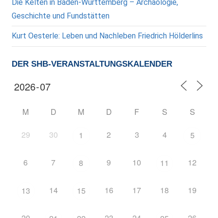
Die Kelten in Baden-Württemberg – Archäologie,
Geschichte und Fundstätten
Kurt Oesterle: Leben und Nachleben Friedrich Hölderlins
DER SHB-VERANSTALTUNGSKALENDER
M
D
M
D
F
S
S
29
30
2
3
4
1
5
6
7
9
10
12
8
11
14
16
17
18
19
13
15
20
23
24
26