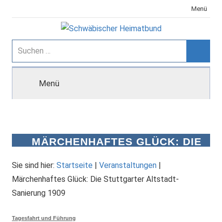
Zum
Menü
Inhalt
springen
Schwäbischer
Suchen
nach:
Suche
Heimatbund
Menü
MÄRCHENHAFTES GLÜCK: DIE
STUTTGARTER ALTSTADT-
SANIERUNG 1909
Sie sind hier:
Startseite
|
Veranstaltungen
|
Märchenhaftes Glück: Die Stuttgarter Altstadt-
Sanierung 1909
Tagesfahrt und Führung