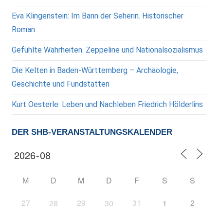
Eva Klingenstein: Im Bann der Seherin. Historischer
Roman
Gefühlte Wahrheiten. Zeppeline und Nationalsozialismus
Die Kelten in Baden-Württemberg – Archäologie,
Geschichte und Fundstätten
Kurt Oesterle: Leben und Nachleben Friedrich Hölderlins
DER SHB-VERANSTALTUNGSKALENDER
M
D
M
D
F
S
S
27
29
31
2
28
30
1