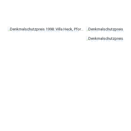
Denkmalschutzpreis 1998: Villa Heck, Pforzheim, Gartenveranda (Foto Frank Busch)