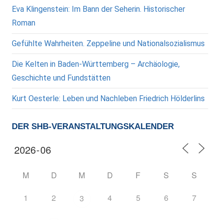
Eva Klingenstein: Im Bann der Seherin. Historischer
Roman
Gefühlte Wahrheiten. Zeppeline und Nationalsozialismus
Die Kelten in Baden-Württemberg – Archäologie,
Geschichte und Fundstätten
Kurt Oesterle: Leben und Nachleben Friedrich Hölderlins
DER SHB-VERANSTALTUNGSKALENDER
M
D
M
D
F
S
S
1
2
4
5
6
7
3