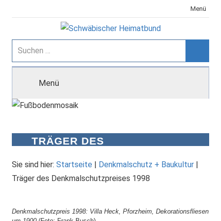
Zum
Menü
Inhalt
springen
Schwäbischer
Suchen
nach:
Suche
Heimatbund
Menü
TRÄGER DES
DENKMALSCHUTZPREISES
1998
Sie sind hier:
Startseite
|
Denkmalschutz + Baukultur
|
Träger des Denkmalschutzpreises 1998
Denkmalschutzpreis 1998: Villa Heck, Pforzheim, Dekorationsfliesen
um 1900
(Foto: Frank Busch)