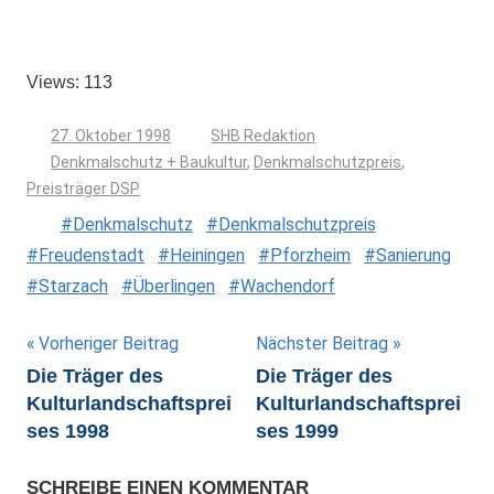
Views: 113
27. Oktober 1998
SHB Redaktion
Denkmalschutz + Baukultur
,
Denkmalschutzpreis
,
Preisträger DSP
Denkmalschutz
Denkmalschutzpreis
Freudenstadt
Heiningen
Pforzheim
Sanierung
Starzach
Überlingen
Wachendorf
Beitragsnavigation
Vorheriger Beitrag
Nächster Beitrag
Die Träger des
Die Träger des
Kulturlandschaftsprei
Kulturlandschaftsprei
ses 1998
ses 1999
SCHREIBE EINEN KOMMENTAR