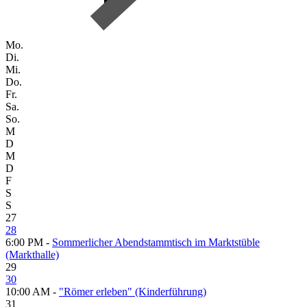
Mo.
Di.
Mi.
Do.
Fr.
Sa.
So.
M
D
M
D
F
S
S
27
28
6:00 PM -
Sommerlicher Abendstammtisch im Marktstüble
(Markthalle)
29
30
10:00 AM -
"Römer erleben" (Kinderführung)
31