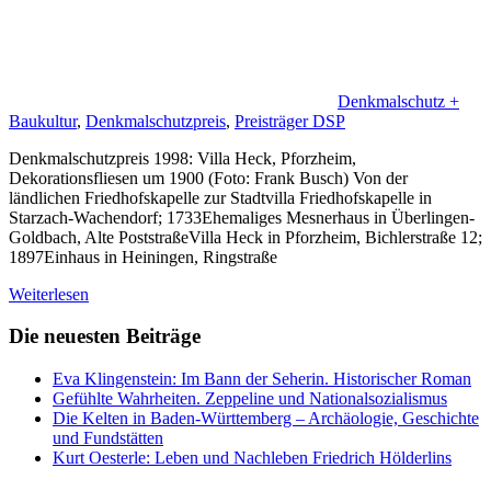
Denkmalschutz +
Baukultur
,
Denkmalschutzpreis
,
Preisträger DSP
Denkmalschutzpreis 1998: Villa Heck, Pforzheim,
Dekorationsfliesen um 1900 (Foto: Frank Busch) Von der
ländlichen Friedhofskapelle zur Stadtvilla Friedhofskapelle in
Starzach-Wachendorf; 1733Ehemaliges Mesnerhaus in Überlingen-
Goldbach, Alte PoststraßeVilla Heck in Pforzheim, Bichlerstraße 12;
1897Einhaus in Heiningen, Ringstraße
Weiterlesen
Die neuesten Beiträge
Eva Klingenstein: Im Bann der Seherin. Historischer Roman
Gefühlte Wahrheiten. Zeppeline und Nationalsozialismus
Die Kelten in Baden-Württemberg – Archäologie, Geschichte
und Fundstätten
Kurt Oesterle: Leben und Nachleben Friedrich Hölderlins