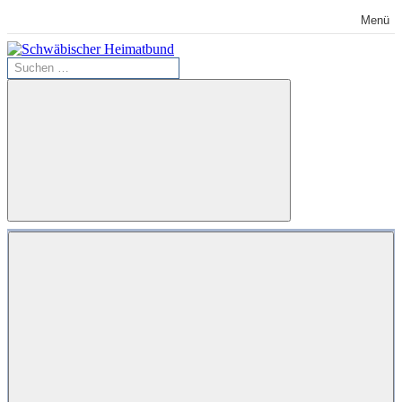
Zum
Menü
Inhalt
springen
Suchen
Schwäbischer
nach:
Heimatbund
Suchen