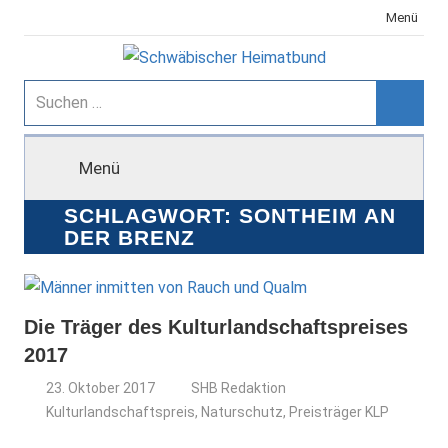
Zum
Menü
Inhalt
springen
Schwäbischer
Suchen
nach:
Suche
Heimatbund
Menü
SCHLAGWORT:
SONTHEIM AN
DER BRENZ
Die Träger des Kulturlandschaftspreises
2017
23. Oktober 2017
SHB Redaktion
Kulturlandschaftspreis
,
Naturschutz
,
Preisträger KLP