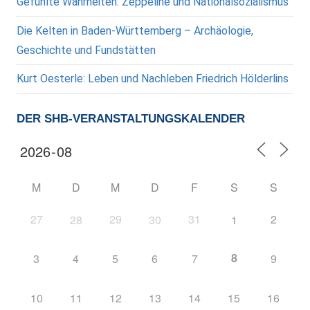
Gefühlte Wahrheiten. Zeppeline und Nationalsozialismus
Die Kelten in Baden-Württemberg – Archäologie,
Geschichte und Fundstätten
Kurt Oesterle: Leben und Nachleben Friedrich Hölderlins
DER SHB-VERANSTALTUNGSKALENDER
M
D
M
D
F
S
S
27
29
31
2
28
30
1
8
3
4
5
6
7
9
10
11
12
13
14
15
16