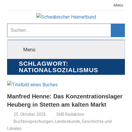
Zum
Menü
Inhalt
springen
Schwäbischer
Suchen
nach:
Suche
Heimatbund
Menü
SCHLAGWORT:
NATIONALSOZIALISMUS
Manfred Henne: Das Konzentrationslager
Heuberg in Stetten am kalten Markt
25. Oktober 2025
SHB Redaktion
Buchbesprechungen
,
Landeskunde, Geschichte und
Lokales