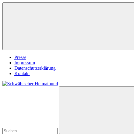
Zum
Inhalt
springen
Presse
Impressum
Datenschutzerklärung
Kontakt
Suchen
Schwäbischer
nach:
Heimatbund