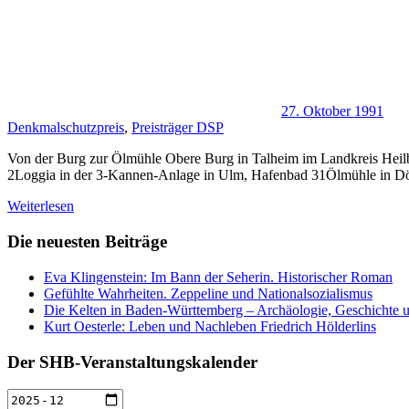
27. Oktober 1991
Denkmalschutzpreis
,
Preisträger DSP
Von der Burg zur Ölmühle Obere Burg in Talheim im Landkreis Heilb
2Loggia in der 3-Kannen-Anlage in Ulm, Hafenbad 31Ölmühle in D
Weiterlesen
Die neuesten Beiträge
Eva Klingenstein: Im Bann der Seherin. Historischer Roman
Gefühlte Wahrheiten. Zeppeline und Nationalsozialismus
Die Kelten in Baden-Württemberg – Archäologie, Geschichte u
Kurt Oesterle: Leben und Nachleben Friedrich Hölderlins
Der SHB-Veranstaltungskalender