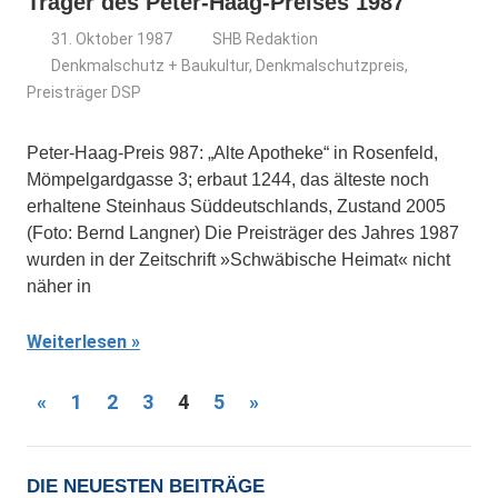
Träger des Peter-Haag-Preises 1987
31. Oktober 1987
SHB Redaktion
Denkmalschutz + Baukultur
,
Denkmalschutzpreis
,
Preisträger DSP
Peter-Haag-Preis 987: „Alte Apotheke“ in Rosenfeld,
Mömpelgardgasse 3; erbaut 1244, das älteste noch
erhaltene Steinhaus Süddeutschlands, Zustand 2005
(Foto: Bernd Langner) Die Preisträger des Jahres 1987
wurden in der Zeitschrift »Schwäbische Heimat« nicht
näher in
Weiterlesen
Seitennummerierung
Vorherige
Nächste
«
1
2
3
4
5
»
Beiträge
Beiträge
der
Beiträge
DIE NEUESTEN BEITRÄGE