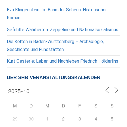
Eva Klingenstein: Im Bann der Seherin. Historischer
Roman
Gefühlte Wahrheiten. Zeppeline und Nationalsozialismus
Die Kelten in Baden-Württemberg – Archäologie,
Geschichte und Fundstätten
Kurt Oesterle: Leben und Nachleben Friedrich Hölderlins
DER SHB-VERANSTALTUNGSKALENDER
M
D
M
D
F
S
S
29
30
1
2
3
4
5