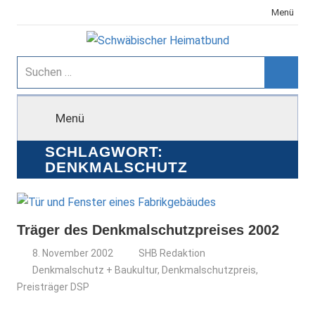
Zum
Menü
Inhalt
springen
Schwäbischer
Suchen
nach:
Suche
Heimatbund
Menü
SCHLAGWORT:
DENKMALSCHUTZ
Träger des Denkmalschutzpreises 2002
8. November 2002
SHB Redaktion
Denkmalschutz + Baukultur
,
Denkmalschutzpreis
,
Preisträger DSP