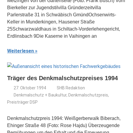
Metzingen von der Gartenseite (Foto: Frank Busch) Vom
Bierkeller zur Jugendstilvilla Gründerzeitvilla
Parlerstraße 31 in Schwäbisch GmündOchsenwirts-
Keller in Munderkingen, Hausener Straße
25Schwarzwaldhaus in Schiltach-Vorderlehengericht,
Erdlinsbach 9Die Kaserne in Vaihingen an
Weiterlesen
Träger des Denkmalschutzpreises 1994
27. Oktober 1994
SHB Redaktion
Denkmalschutz + Baukultur
,
Denkmalschutzpreis
,
Preisträger DSP
Denkmalschutzpreis 1994: Weißgerberwalk Biberach,
Ehinger Straße 48 (Foto: Rose Hajdu) Überzeugende
Bemühungen um den Erhalt und die Erneuerung