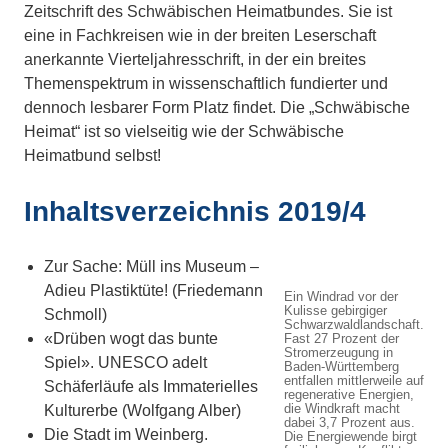
Zeitschrift des Schwäbischen Heimatbundes. Sie ist
eine in Fachkreisen wie in der breiten Leserschaft
anerkannte Vierteljahresschrift, in der ein breites
Themenspektrum in wissenschaftlich fundierter und
dennoch lesbarer Form Platz findet. Die „Schwäbische
Heimat“ ist so vielseitig wie der Schwäbische
Heimatbund selbst!
Inhaltsverzeichnis 2019/4
Zur Sache: Müll ins Museum –
Adieu Plastiktüte! (Friedemann
Ein Windrad vor der
Kulisse gebirgiger
Schmoll)
Schwarzwaldlandschaft.
«Drüben wogt das bunte
Fast 27 Prozent der
Stromerzeugung in
Spiel». UNESCO adelt
Baden-Württemberg
entfallen mittlerweile auf
Schäferläufe als Immaterielles
regenerative Energien,
die Windkraft macht
Kulturerbe (Wolfgang Alber)
dabei 3,7 Prozent aus.
Die Stadt im Weinberg.
Die Energiewende birgt