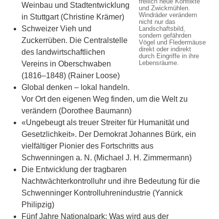
freilich neue Konflikte
Weinbau und Stadtentwicklung
und Zwickmühlen.
Windräder verändern
in Stuttgart (Christine Krämer)
nicht nur das
Schweizer Vieh und
Landschaftsbild,
sondern gefährden
Zuckerrüben. Die Centralstelle
Vögel und Fledermäuse
direkt oder indirekt
des landwirtschaftlichen
durch Eingriffe in ihre
Lebensräume.
Vereins in Oberschwaben
(1816–1848) (Rainer Loose)
Global denken – lokal handeln.
Vor Ort den eigenen Weg finden, um die Welt zu
verändern (Dorothee Baumann)
«Ungebeugt als treuer Streiter für Humanität und
Gesetzlichkeit». Der Demokrat Johannes Bürk, ein
vielfältiger Pionier des Fortschritts aus
Schwenningen a. N. (Michael J. H. Zimmermann)
Die Entwicklung der tragbaren
Nachtwächterkontrolluhr und ihre Bedeutung für die
Schwenninger Kontrolluhrenindustrie (Yannick
Philipzig)
Fünf Jahre Nationalpark: Was wird aus der