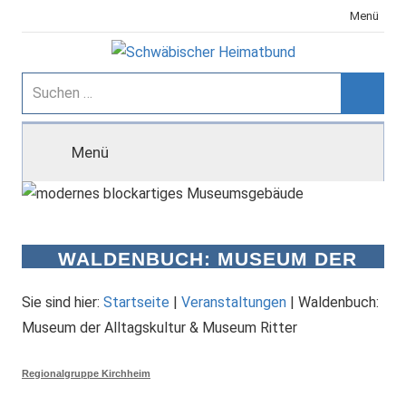
Zum
Menü
Inhalt
springen
Schwäbischer
Suchen
nach:
Suche
Heimatbund
Menü
WALDENBUCH: MUSEUM DER
ALLTAGSKULTUR & MUSEUM
RITTER
Sie sind hier:
Startseite
|
Veranstaltungen
|
Waldenbuch:
Museum der Alltagskultur & Museum Ritter
Regionalgruppe Kirchheim