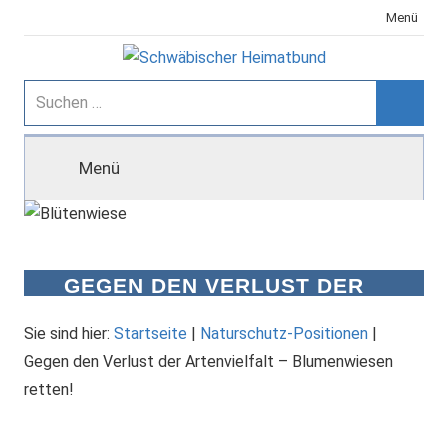
Zum
Menü
Inhalt
springen
Schwäbischer
Suchen
nach:
Suche
Heimatbund
Menü
GEGEN DEN VERLUST DER
ARTENVIELFALT –
BLUMENWIESEN RETTEN!
Sie sind hier:
Startseite
|
Naturschutz-Positionen
|
Gegen den Verlust der Artenvielfalt – Blumenwiesen
retten!