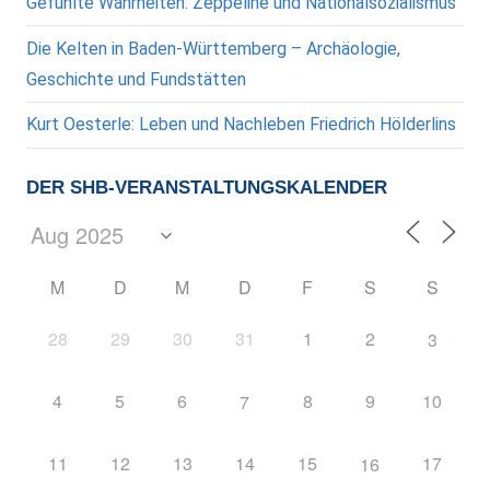
Gefühlte Wahrheiten. Zeppeline und Nationalsozialismus
Die Kelten in Baden-Württemberg – Archäologie,
Geschichte und Fundstätten
Kurt Oesterle: Leben und Nachleben Friedrich Hölderlins
DER SHB-VERANSTALTUNGSKALENDER
M
D
M
D
F
S
S
28
29
30
31
1
2
3
4
5
6
8
9
10
7
11
12
13
14
15
17
16