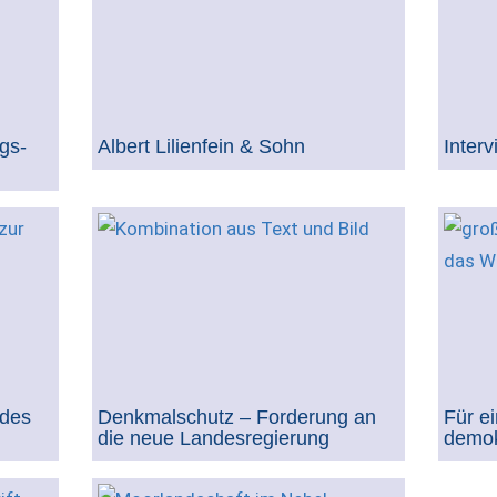
gs-
Albert Lilienfein & Sohn
Inter
 des
Denkmalschutz – Forderung an
Für e
die neue Landesregierung
demok