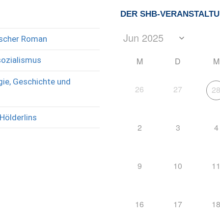
DER SHB-VERANSTALT
rischer Roman
sozialismus
M
D
M
ie, Geschichte und
26
27
2
Hölderlins
2
3
4
9
10
1
16
17
1