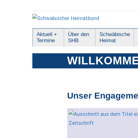
Zum
Inhalt
springen
Schwäbischer
Aktuell +
Über den
Schwäbische
Termine
SHB
Heimat
Heimatbund
WILLKOMME
Unser Engageme