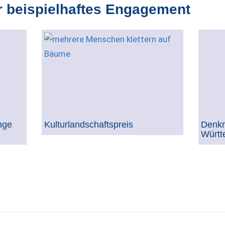
r beispielhaftes Engagement
nge
Kulturlandschaftspreis
Denkm
Württ