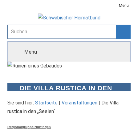
Zum
Menü
Inhalt
springen
Schwäbischer
Suchen
nach:
Suche
Heimatbund
Menü
DIE VILLA RUSTICA IN DEN
„SEELEN“
Sie sind hier:
Startseite
|
Veranstaltungen
|
Die Villa
rustica in den „Seelen“
Regionalgruppe Nürtingen